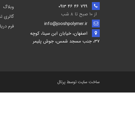
799 46 46 0913
وبلاگ
از ۱۰ صبح تا ۸ شب
گالری ت
info@jooshpolymer.ir
فرم دری
اصفهان، خیابان ابن سینا، کوچه
37، جنب مسجد شمس، جوش پلیمر
ساخت سایت توسط
پرتال