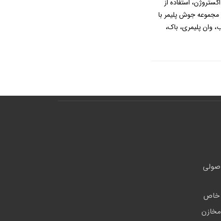
له جوش هوای گرم (Hot Air Welding)، جوش اکستروژن، استفاده از
مجموعه جوش پلیمر با
ب، وان پلیمری، باک،
اصولی
ی خاص
مخازن