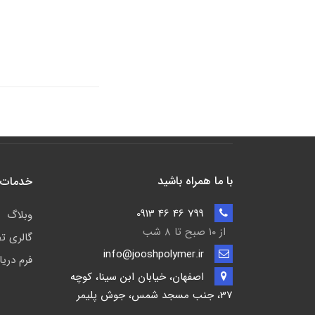
با ما همراه باشید
خدمات 
799 46 46 0913
وبلاگ
از ۱۰ صبح تا ۸ شب
گالری ت
info@jooshpolymer.ir
فرم دری
اصفهان، خیابان ابن سینا، کوچه
37، جنب مسجد شمس، جوش پلیمر