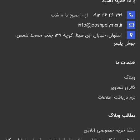
با ما همراه باشید
799 46 46 0913
از ۱۰ صبح تا ۸ شب
info@jooshpolymer.ir
اصفهان، خیابان ابن سینا، کوچه 37، جنب مسجد شمس،
جوش پلیمر
خدمات ما
وبلاگ
گالری تصاویر
فرم دریافت اطلاعات
مطالب وبلاگ
حفظ حریم خصوصی آنلاین