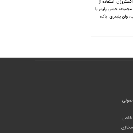
له جوش هوای گرم (Hot Air Welding)، جوش اکستروژن، استفاده از
مجموعه جوش پلیمر با
ب، وان پلیمری، باک،
اصولی
ی خاص
مخازن