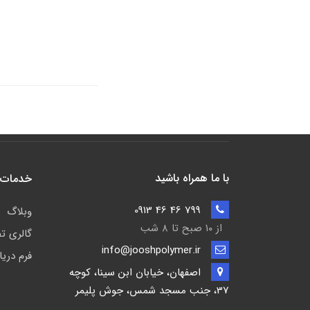
با ما همراه باشید
خدمات 
799 46 46 0913
وبلاگ
از ۱۰ صبح تا ۸ شب
گالری ت
info@jooshpolymer.ir
فرم دری
اصفهان، خیابان ابن سینا، کوچه
37، جنب مسجد شمس، جوش پلیمر